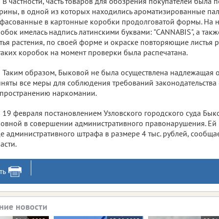
В частности, часть товаров для обозрения покупателей была 
рины, в одной из которых находились ароматизированные па
фасованные в картонные коробки продолговатой формы. На н
обок имелась надпись латинскими буквами: "CANNABIS", а та
тья растения, по своей форме и окраске повторяющие листья 
таких коробок на момент проверки была распечатана.
Таким образом, Быковой не была осуществлена надлежащая о
няты все меры для соблюдения требований законодательства
пространению наркомании.
19 февраля постановлением Узловского городского суда Бык
овной в совершении административного правонарушения. Ей 
е административного штрафа в размере 4 тыс. рублей, сообща
асти.
ть
ние новости