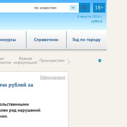
18+
по новостям
8 августа 2026 г.
суббота
онкурсы
Справочник
Гид по городу
Новости
ши
Важная
Происшествия
Здоровье
Ку
компаний (на
риятия
информация!
правах
рекламы)
Официально
чи рублей за
вольственными
явлен ряд нарушений
нии.