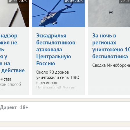
01.11.2025
05.09.2025
29.01
надзор
Эскадрилья
За ночь в
жил не
беспилотников
регионах
ть
атаковала
уничтожено 1
я у
Центральную
беспилотника
н на
Россию
Сводка Миноборон
 действие
Около 70 дронов
уничтожили силы ПВО
омства
в регионах
акой способ
Центральной России.
им.
.Директ