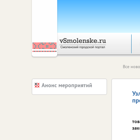
Все ново
Анонс мероприятий
Уз
пр
тов
зак