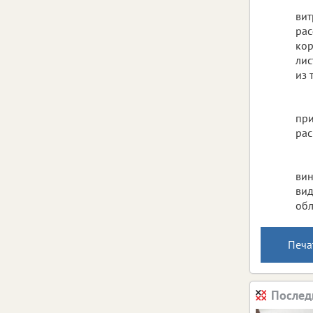
вит
рас
кор
лис
из 
при
рас
вин
вид
обл
Печа
Послед