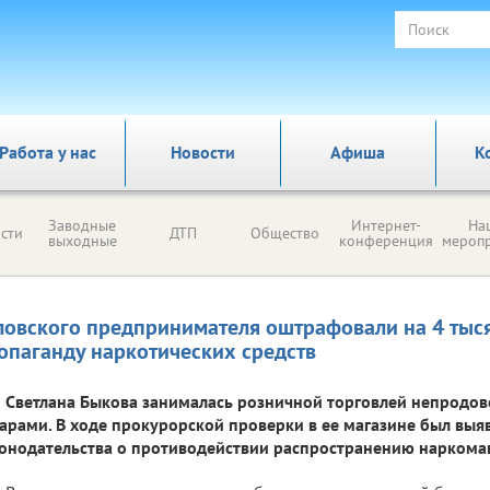
Работа у нас
Новости
Афиша
К
Заводные
Интернет-
На
сти
ДТП
Общество
выходные
конференция
мероп
ловского предпринимателя оштрафовали на 4 тыся
опаганду наркотических средств
Светлана Быкова занималась розничной торговлей непродо
арами. В ходе прокурорской проверки в ее магазине был вы
онодательства о противодействии распространению наркома