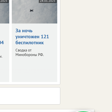
.2025
24.01.2025
За ночь
уничтожен 121
04
беспилотник
Сводка от
Минобороны РФ.
ы.