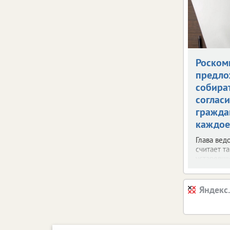
Роском
предло
собира
согласи
гражда
каждое
Глава вед
считает т
устаревш
Яндекс