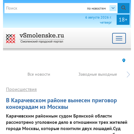
по новостям
6 августа 2026 г.
18+
четверг
Toggle
navigat
Все новости
Заводные выходные
Происшествия
В Карачевском районе вынесен приговор
конокрадам из Москвы
Карачевским районным судом Брянской области
рассмотрено уголовное дело в отношении трех жителей
города Москвы, которые похитили двух лошадей.Суд