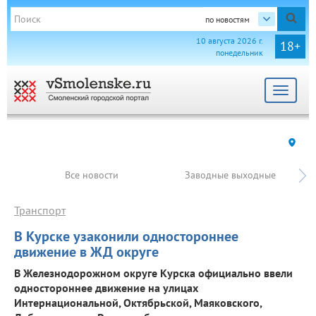
по новостям
10 августа 2026 г.
18+
понедельник
Toggle
navigat
Все новости
Заводные выходные
Транспорт
В Курске узаконили одностороннее
движение в ЖД округе
В Железнодорожном округе Курска официально ввели
одностороннее движение на улицах
Интернациональной, Октябрьской, Маяковского,