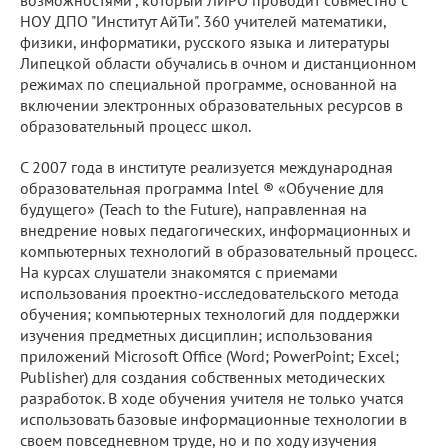
возможностями", который ЛИРО проводит совместно с
НОУ ДПО "Институт АйТи". 360 учителей математики,
физики, информатики, русского языка и литературы
Липецкой области обучались в очном и дистанционном
режимах по специальной программе, основанной на
включении электронных образовательных ресурсов в
образовательный процесс школ.
С 2007 года в институте реализуется международная
образовательная программа Intel ® «Обучение для
будущего» (Teach to the Future), направленная на
внедрение новых педагогических, информационных и
компьютерных технологий в образовательный процесс.
На курсах слушатели знакомятся с приемами
использования проектно-исследовательского метода
обучения; компьютерных технологий для поддержки
изучения предметных дисциплин; использования
приложений Microsoft Office (Word; PowerPoint; Excel;
Publisher) для создания собственных методических
разработок. В ходе обучения учителя не только учатся
использовать базовые информационные технологии в
своем повседневном труде, но и по ходу изучения