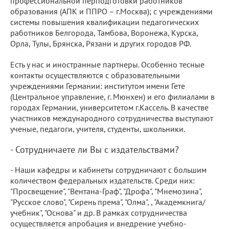
профессиональной перподготовки работников
образования (АПК и ППРО – г.Москва); с учреждениями
системы повышения квалификации педагогических
работников Белгорода, Тамбова, Воронежа, Курска,
Орла, Тулы, Брянска, Рязани и других городов РФ.
Есть у нас и иностранные партнеры. Особенно тесные
контакты осуществляются с образовательными
учреждениями Германии: институтом имени Гете
(Центральное управление, г. Мюнхен) и его филиалами в
городах Германии, университетом г.Кассель. В качестве
участников международного сотрудничества выступают
ученые, педагоги, учителя, студенты, школьники.
- Сотрудничаете ли Вы с издательствами?
- Наши кафедры и кабинеты сотрудничают с большим
количеством федеральных издательств. Среди них:
"Просвещение", "Вентана-Граф", "Дрофа", "Мнемозина",
"Русское слово", "Сирень према", "Олма", , "Академкнига/
учебник", "Основа" и др. В рамках сотрудничества
осуществляется апробация и внедрение учебно-