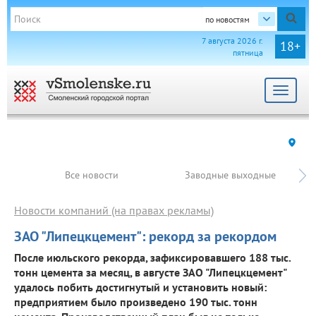
по новостям
7 августа 2026 г.
18+
пятница
Toggle
navigat
Все новости
Заводные выходные
Новости компаний (на правах рекламы)
ЗАО "Липецкцемент": рекорд за рекордом
После июльского рекорда, зафиксировавшего 188 тыс.
тонн цемента за месяц, в августе ЗАО "Липецкцемент"
удалось побить достигнутый и установить новый:
предприятием было произведено 190 тыс. тонн